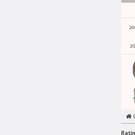
O
Rati