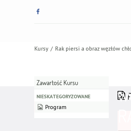
Główna
Szkole
Kursy
Rak piersi a obraz węzłów chł
Ra
Zawartość Kursu
w
NIESKATEGORYZOWANE
Program
R