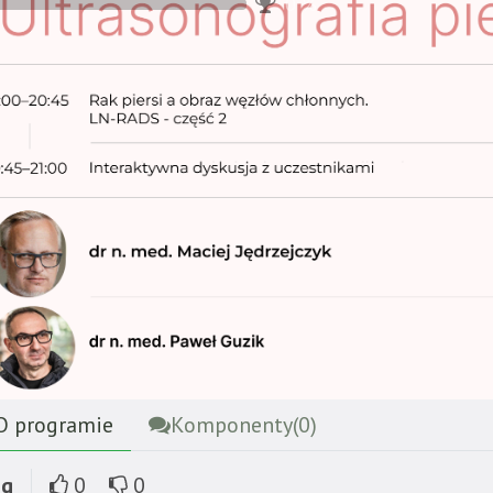
0
%
 programie
Komponenty(
0
)
ng
0
0