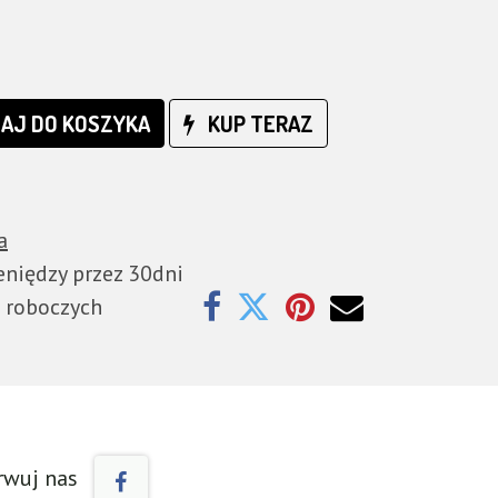
AJ DO KOSZYKA
KUP TERAZ
a
niędzy przez 30dni
i roboczych
rwuj nas