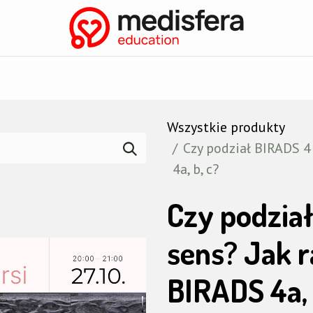
nia
Biblioteka
📄 Rekomendacje
Konferencje
Eksper
Wszystkie produkty
Czy podział BIRADS 4
4a, b, c?
Czy podzia
sens? Jak r
BIRADS 4a, 