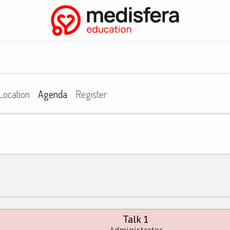
nia
Biblioteka
📄 Rekomendacje
Konferencje
Eksper
Location
Agenda
Register
Talk 1
Administrator