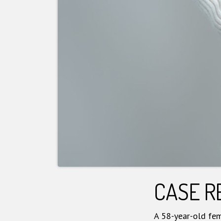
CASE R
A 58-year-old fem