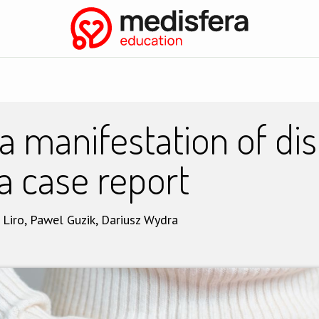
nia
Biblioteka
📄 Rekomendacje
Konferencje
Eksper
 a manifestation of di
a case report
 Liro, Pawel Guzik, Dariusz Wydra