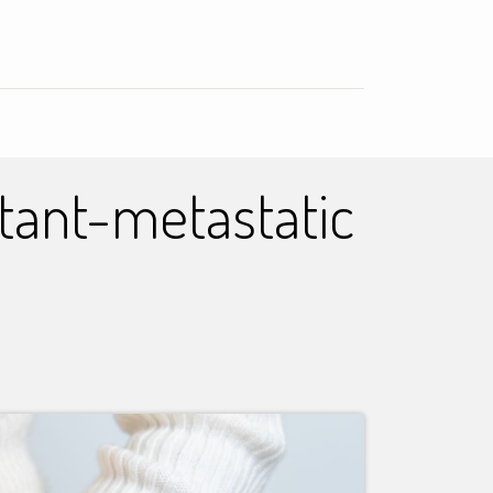
ci
stant-metastatic